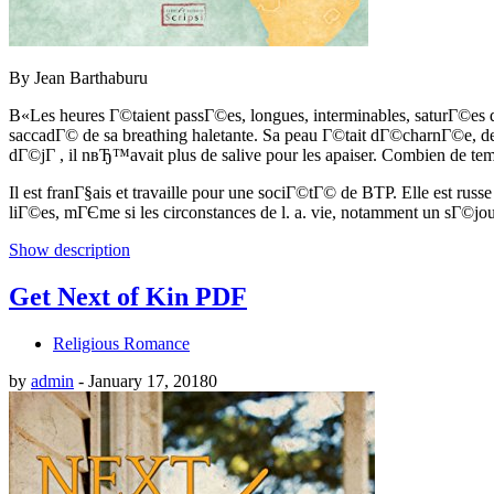
By Jean Barthaburu
В«Les heures Г©taient passГ©es, longues, interminables, saturГ©es 
saccadГ© de sa breathing haletante. Sa peau Г©tait dГ©charnГ©e
dГ©jГ , il nвЂ™avait plus de salive pour les apaiser. Combien de te
Il est franГ§ais et travaille pour une sociГ©tГ© de BTP. Elle est russ
liГ©es, mГЄme si les circonstances de l. a. vie, notamment un sГ©j
Show description
Get Next of Kin PDF
Religious Romance
by
admin
-
January 17, 2018
0