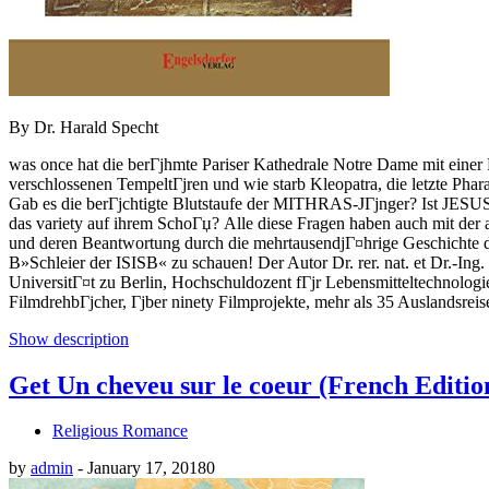
By Dr. Harald Specht
was once hat die berГјhmte Pariser Kathedrale Notre Dame mit einer 
verschlossenen TempeltГјren und wie starb Kleopatra, die letzte Pha
Gab es die berГјchtigte Blutstaufe der MITHRAS-JГјnger? Ist JESUS
das variety auf ihrem SchoГџ? Alle diese Fragen haben auch mit der a
und deren Beantwortung durch die mehrtausendjГ¤hrige Geschichte der 
В»Schleier der ISISВ« zu schauen! Der Autor Dr. rer. nat. et Dr.-Ing.
UniversitГ¤t zu Berlin, Hochschuldozent fГјr Lebensmitteltechnologie
FilmdrehbГјcher, Гјber ninety Filmprojekte, mehr als 35 Auslandsre
Show description
Get Un cheveu sur le coeur (French Editi
Religious Romance
by
admin
-
January 17, 2018
0