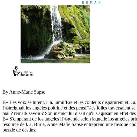
By Anne-Marie Sapse
В« Les voix se turent. l. a. lumiГЁre et les couleurs disparurent et l.
Г©treignait los angeles poitrine et des pensГ©es folles traversaient s
mal ? remark savoir ? Son instinct lui disait qu'il s'agissait en effet 
В» S'emparant de los angeles lГ©gende selon laquelle los angeles pr
resource de l. a. Burle, Anne-Marie Sapse entreprend une fresque cho
puzzle de destins.