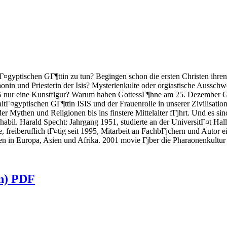
Г¤gyptischen GГ¶ttin zu tun? Begingen schon die ersten Christen ihren
raonin und Priesterin der Isis? Mysterienkulte oder orgiastische Auss
 nur eine Kunstfigur? Warum haben GottessГ¶hne am 25. Dezember Geb
ltГ¤gyptischen GГ¶ttin ISIS und der Frauenrolle in unserer Zivilisatio
Mythen und Religionen bis ins finstere Mittelalter fГјhrt. Und es sind
 habil. Harald Specht: Jahrgang 1951, studierte an der UniversitГ¤t Ha
, freiberuflich tГ¤tig seit 1995, Mitarbeit an FachbГјchern und Autor
isen in Europa, Asien und Afrika. 2001 movie Гјber die Pharaonenkult
on) PDF