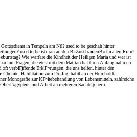
 Gottesdienst in Tempeln am Nil? used to be geschah hinter
chweifungen? used to be ist dran an den В»ZustГ¤ndenВ« im alten Rom?
urtstag? Wie warfare die Kindheit der Heiligen Maria und wer ist
n zu tun. Fragen, die einst mit dem Matriarchat ihren Anfang nahmen
 oft verblГјffende ErklГ¤rungen, die uns helfen, hinter den
lle Chemie, Habilitation zum Dr.-Ing. habil an der Humboldt-
 einer Monografie zur KГ¤ltebehandlung von Lebensmitteln, zahlreiche
ur OberГ¤gyptens und Arbeit an mehreren SachbГјchern.