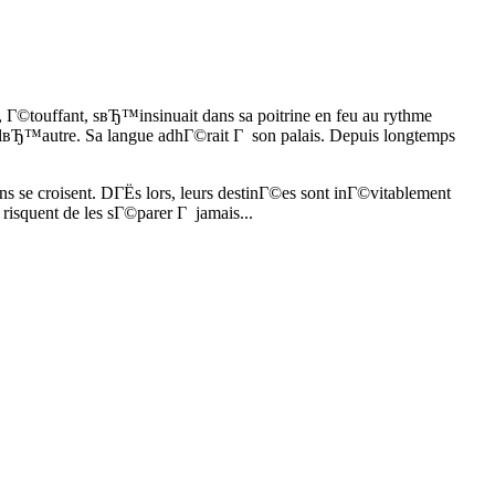
Г©touffant, sвЂ™insinuait dans sa poitrine en feu au rythme
Ђ™autre. Sa langue adhГ©rait Г son palais. Depuis longtemps
mins se croisent. DГЁs lors, leurs destinГ©es sont inГ©vitablement
isquent de les sГ©parer Г jamais...