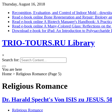
Thursday, August 16, 2018
Recognition, Evaluation, and Control of Indoor Mold - downloa
Read e-book online Bone Regeneration and Repair: Biology a
Read e-book online A Biotech Manager's Handbook: A Practi
Read e-book online A Many-Colored Glass: Reflections on the 
Download e-book for iPad: An Introduction to Polysacc
TRIO-TOURS.RU Library
×
Search for:
You are here
Home
>
Religious Romance
(Page 5)
Religious Romance
Dr. Harald Specht's Von ISIS zu JESUS.
Religious Romance