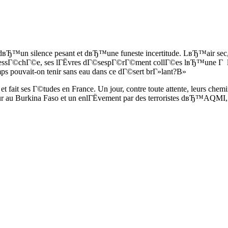
dвЂ™un silence pesant et dвЂ™une funeste incertitude. LвЂ™air sec, 
, dessГ©chГ©e, ses lГЁvres dГ©sespГ©rГ©ment collГ©es lвЂ™une Г lв
mps pouvait-on tenir sans eau dans ce dГ©sert brГ»lant?В»
e et fait ses Г©tudes en France. Un jour, contre toute attente, leurs che
our au Burkina Faso et un enlГЁvement par des terroristes dвЂ™AQMI, r