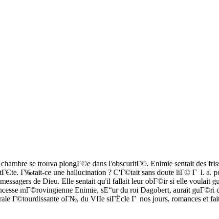
 a. chambre se trouva plongГ©e dans l'obscuritГ©. Enimie sentait des fri
a tГЄte. Г‰tait-ce une hallucination ? C'Г©tait sans doute liГ© Г l. a. 
des messagers de Dieu. Elle sentait qu'il fallait leur obГ©ir si elle voul
incesse mГ©rovingienne Enimie, sЕ“ur du roi Dagobert, aurait guГ©ri d
rale Г©tourdissante oГ№, du VIIe siГЁcle Г nos jours, romances et faith