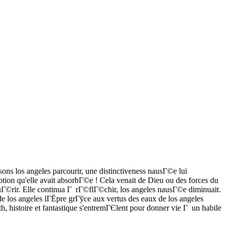
ssons los angeles parcourir, une distinctiveness nausГ©e lui
potion qu'elle avait absorbГ©e ! Cela venait de Dieu ou des forces du
ait guГ©rir. Elle continua Г rГ©flГ©chir, los angeles nausГ©e diminuait.
e los angeles lГЁpre grГўce aux vertus des eaux de los angeles
, histoire et fantastique s'entremГЄlent pour donner vie Г un habile